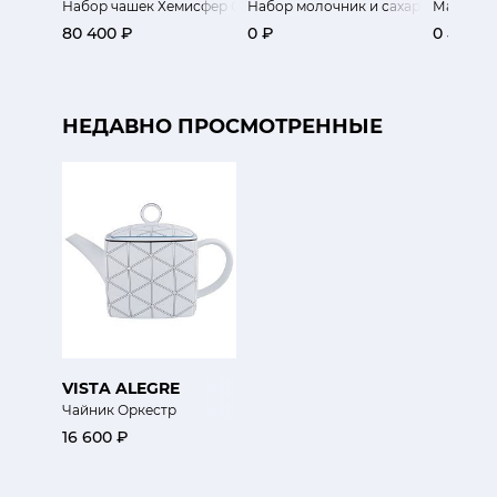
Набор чашек Хемисфер Сатин
Набор молочник и сахарница Tea Wi
Масленк
80 400 ₽
0 ₽
0 ₽
НЕДАВНО ПРОСМОТРЕННЫЕ
VISTA ALEGRE
Чайник Оркестр
16 600 ₽