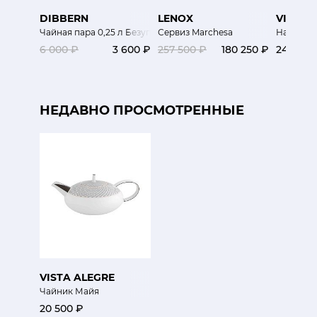
DIBBERN
LENOX
VISTA 
Чайная пара 0,25 л Безупречный цвет
Сервиз Marchesa
Набор де
6 000 ₽
3 600 ₽
257 500 ₽
180 250 ₽
24 400 
НЕДАВНО ПРОСМОТРЕННЫЕ
VISTA ALEGRE
Чайник Майя
20 500 ₽