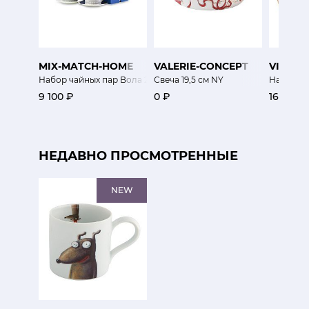
MIX-MATCH-HOME
VALERIE-CONCEPT
VISTA 
Набор чайных пар Вола 2 шт
Свеча 19,5 см NY
Набор су
9 100 ₽
0 ₽
16 400 
НЕДАВНО ПРОСМОТРЕННЫЕ
NEW