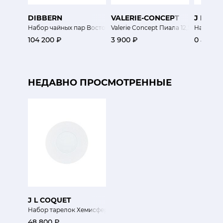
DIBBERN
VALERIE-CONCEPT
J L CO
Набор чайных пар Восток
Valerie Concept Пиала 12,5 см Экзо
Набор та
104 200 ₽
3 900 ₽
0 ₽
НЕДАВНО ПРОСМОТРЕННЫЕ
J L COQUET
Набор тарелок Хемисфер Сатин 6 шт
48 800 ₽