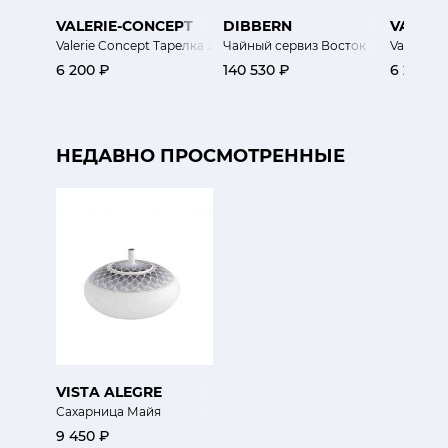
VALERIE-CONCEPT
DIBBERN
VALERI
Valerie Concept Тарелка 26 см Экзо
Чайный сервиз Восток
Valerie C
6 200 ₽
140 530 ₽
6 200 ₽
НЕДАВНО ПРОСМОТРЕННЫЕ
VISTA ALEGRE
Сахарница Майя
9 450 ₽