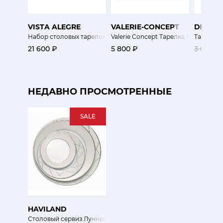
VISTA ALEGRE
VALERIE-CONCEPT
DIBBE
Набор столовых тарелок Фиджи 6 шт
Valerie Concept Тарелка 19.7 см Экзо
Тарелка 
21 600 ₽
5 800 ₽
3 000 ₽
НЕДАВНО ПРОСМОТРЕННЫЕ
SALE
HAVILAND
Столовый сервиз Лунный свет