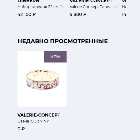
DIBBERN
VALERIE-CONCEPT
VISTA 
Набор тарелок 22 см Рельеф
Valerie Concept Тарелка 19.7 см Экзо
Набор су
42 100 ₽
5 800 ₽
14 600 
НЕДАВНО ПРОСМОТРЕННЫЕ
NEW
VALERIE-CONCEPT
Свеча 19,5 см NY
0 ₽