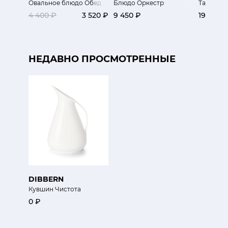
Овальное блюдо Обед
Блюдо Оркестр
Тарелка P
4 400 ₽
3 520 ₽
9 450 ₽
19 890 
НЕДАВНО ПРОСМОТРЕННЫЕ
DIBBERN
Кувшин Чистота
0 ₽