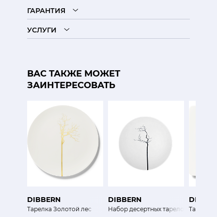
ГАРАНТИЯ
УСЛУГИ
ВАС ТАКЖЕ МОЖЕТ
ЗАИНТЕРЕСОВАТЬ
DIBBERN
DIBBERN
DIBBE
Тарелка Золотой лес
Набор десертных тарелок Чёрный Л
Тарелка 