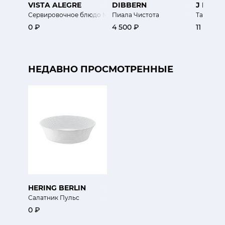
VISTA ALEGRE
DIBBERN
J L CO
Сервировочное блюдо Мозаика
Пиала Чистота
Тарелка
0 ₽
4 500 ₽
11 300 ₽
НЕДАВНО ПРОСМОТРЕННЫЕ
HERING BERLIN
Салатник Пульс
0 ₽