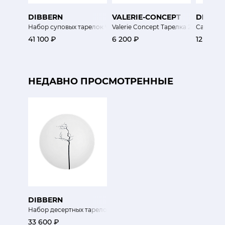
DIBBERN
VALERIE-CONCEPT
DIBBE
Набор суповых тарелок Чистота
Valerie Concept Тарелка 26 см Экзо
Салатник
41 100 ₽
6 200 ₽
12 870 ₽
НЕДАВНО ПРОСМОТРЕННЫЕ
DIBBERN
Набор десертных тарелок Чёрный Лес 4 шт
33 600 ₽