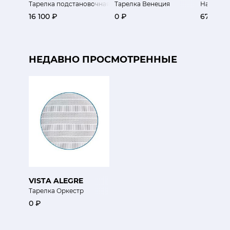
Тарелка подстановочная Рельеф
Тарелка Венеция
Набор та
16 100 ₽
0 ₽
67 300 
НЕДАВНО ПРОСМОТРЕННЫЕ
VISTA ALEGRE
Тарелка Оркестр
0 ₽