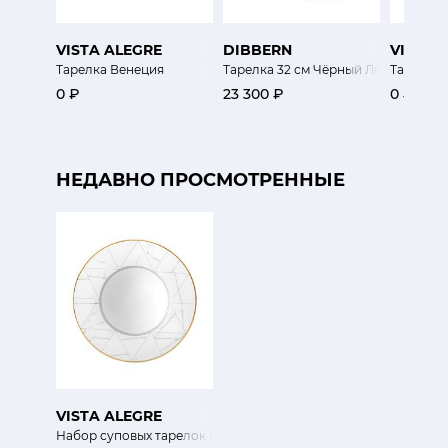
VISTA ALEGRE
DIBBERN
VISTA 
Тарелка Венеция
Тарелка 32 см Чёрный Лес
Тарелка 
0 ₽
23 300 ₽
0 ₽
НЕДАВНО ПРОСМОТРЕННЫЕ
VISTA ALEGRE
Набор суповых тарелок Каррара