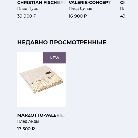
CHRISTIAN FISCHBACHER
VALERIE-CONCEPT
CHRIST
Плед Пуро
Плед Дипак
Плед Дж
39 900 ₽
16 900 ₽
43 100 
НЕДАВНО ПРОСМОТРЕННЫЕ
NEW
MARZOTTO-VALERIE-CONCEPT
Плед Анды
17 500 ₽