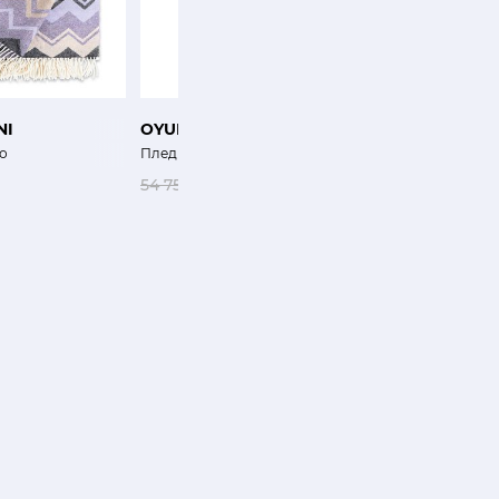
NI
OYUNA
MARZOTTO
о
Плед Бриз
Плед Зоо
54 750 ₽
38 325 ₽
16 900 ₽