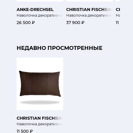
ANKE-DRECHSEL
CHRISTIAN FISCHBACHER
CHRIST
Наволочка декоративная Джамила
Наволочка декоративная Волшебн
Наволочк
26 500 ₽
37 900 ₽
11 500 ₽
НЕДАВНО ПРОСМОТРЕННЫЕ
CHRISTIAN FISCHBACHER
Наволочка декоративная Pépite
11 500 ₽