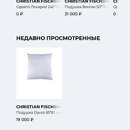
CHRISTIAN FISCHBACHER
CHRISTIAN FISCHBACHER
CHRIST
Одеяло Локарно 240*220 см
Подушка Венген 50*70 см
Одеяло Л
0 ₽
31 000 ₽
0 ₽
НЕДАВНО ПРОСМОТРЕННЫЕ
CHRISTIAN FISCHBACHER
Подушка Davos 65*65 см
19 000 ₽