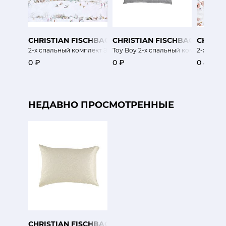
CHRISTIAN FISCHBACHER
CHRISTIAN FISCHBACHER
CHRIST
2-х спальный комплект Зимняя страна чудес
Toy Boy 2-х спальный комплект
2-х спал
0 ₽
0 ₽
0 ₽
НЕДАВНО ПРОСМОТРЕННЫЕ
CHRISTIAN FISCHBACHER