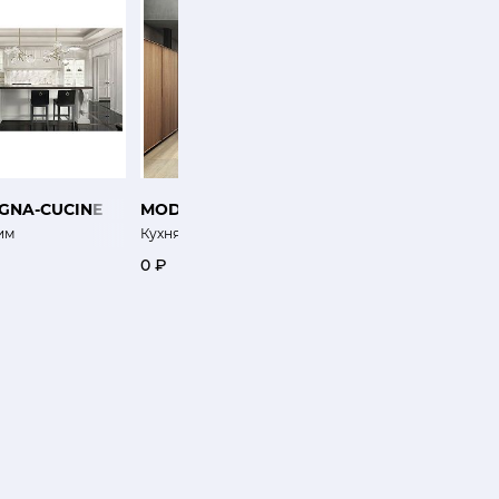
GNA-CUCINE
MODULNOVA
TONCELLI
им
Кухня Рама
Кухня Пинея
0 ₽
0 ₽