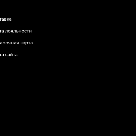
тавка
та лояльности
арочная карта
та сайта