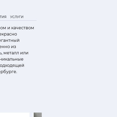
ТИЯ
УСЛУГИ
ом и качеством
екрасно
егантный
енно из
, металл или
уникальные
 подходящей
рбурге.