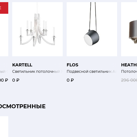
E
KARTELL
FLOS
HEATH
ый Copper Shade
Светильник потолочный Хан
Подвесной светильник Aim
Потоло
00 ₽
0 ₽
0 ₽
296 00
ОСМОТРЕННЫЕ