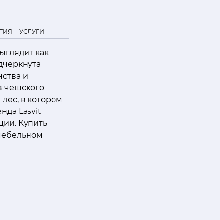
ТИЯ
УСЛУГИ
ыглядит как
одчеркнута
нства и
з чешского
 лес, в котором
нда Lasvit
ции. Купить
 мебельном