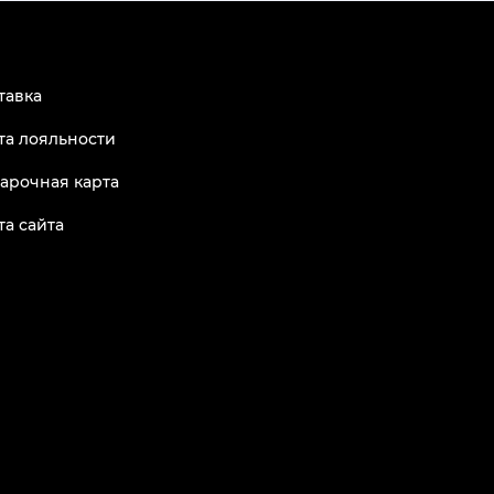
тавка
та лояльности
арочная карта
та сайта