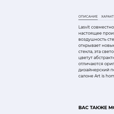
ОПИСАНИЕ
ХАРАК
Lasvit совместн
настоящее произ
воздушность сте
открывает новы
стекла, эта све
цветут абстракт
отличаются ори
дизайнерский п
салоне Art is ho
ВАС ТАКЖЕ М