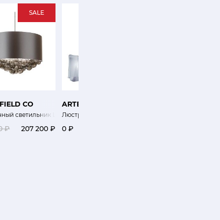
SALE
FIELD CO
ARTEMIDE
KARTELL
чный светильник LEXINGTON
Люстра Logigo
Светильник потолочн
0 ₽
207 200 ₽
0 ₽
0 ₽