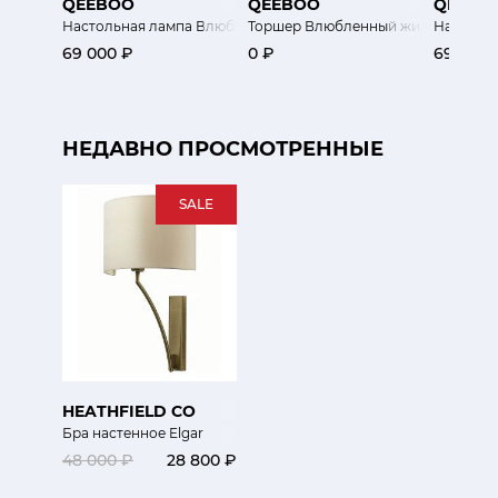
QEEBOO
QEEBOO
QEEBO
Настольная лампа Влюбленный жираф
Торшер Влюбленный жираф XL для
Настоль
69 000 ₽
0 ₽
69 000 
НЕДАВНО ПРОСМОТРЕННЫЕ
SALE
HEATHFIELD CO
Бра настенное Elgar
48 000 ₽
28 800 ₽