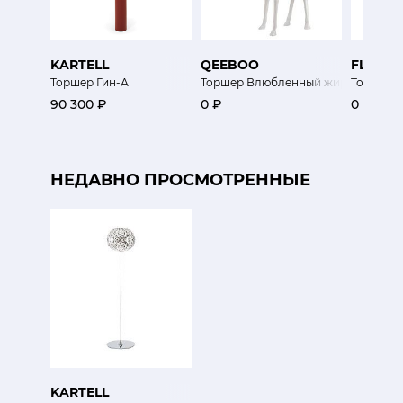
KARTELL
QEEBOO
FLOS
Торшер Гин-А
Торшер Влюбленный жираф XL для
Торшер 
90 300 ₽
0 ₽
0 ₽
НЕДАВНО ПРОСМОТРЕННЫЕ
KARTELL