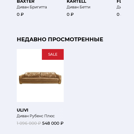
BAXTER
KARTELL
FLEXF
Диван Бригитта
Диван Бетти
Диван B
0 ₽
0 ₽
0 ₽
НЕДАВНО ПРОСМОТРЕННЫЕ
SALE
ULIVI
Диван Рубенс Плюс
1 096 000 ₽
548 000 ₽