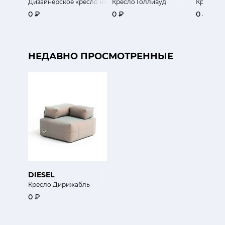
Дизайнерское кресло Redondo
Кресло Голливуд
Кресло 
0 ₽
0 ₽
0 ₽
НЕДАВНО ПРОСМОТРЕННЫЕ
DIESEL
Кресло Дирижабль
0 ₽