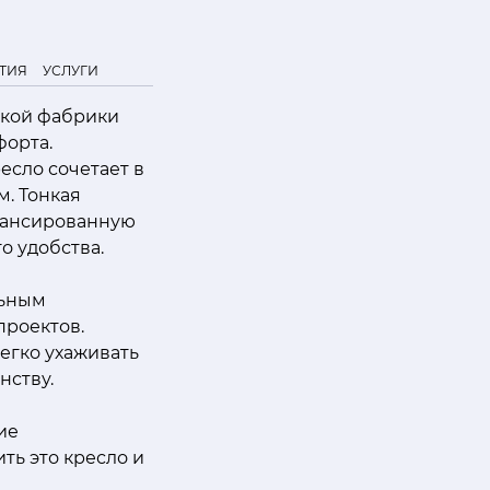
ТИЯ
УСЛУГИ
нской фабрики
форта.
есло сочетает в
. Тонкая
лансированную
о удобства.
льным
проектов.
егко ухаживать
нству.
ие
ть это кресло и