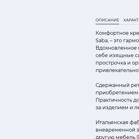
ОПИСАНИЕ
ХАРАК
Комфортное крес
Saba, – это гар
Вдохновленное н
себе изящные с
прострочка и о
привлекательнос
Сдержанный ретр
приобретением 
Практичность д
за изделием и л
Итальянская фаб
вневременной э
другую мебель S