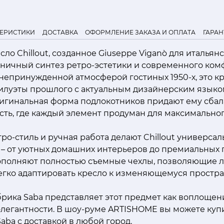
ТЕРИСТИКИ
ДОСТАВКА
ОФОРМЛЕНИЕ ЗАКАЗА И ОПЛАТА
ГАРАН
ло Chillout, созданное Giuseppe Viganò для италья
моничный синтез ретро-эстетики и современного ком
епринужденной атмосферой гостиных 1950-х, это кр
илуэты прошлого с актуальным дизайнерским языком
ригинальная форма подлокотников придают ему сба
ть, где каждый элемент продуман для максимальног
о-стиль и ручная работа делают Chillout универса
– от уютных домашних интерьеров до премиальных 
ополняют полностью съемные чехлы, позволяющие л
егко адаптировать кресло к изменяющемуся простра
рика Saba представляет этот предмет как воплощен
легантности. В шоу-руме ARTISHOME вы можете купи
aba с доставкой в любой город.