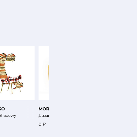
SO
MOROSO
BAXTER
 Shadowy
Дизайнерское кресло Rift
Кресло Метла
0 ₽
0 ₽