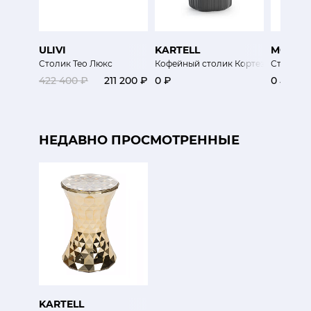
ULIVI
KARTELL
MOROS
Столик Тео Люкс
Кофейный столик Кортеза высокий
Столик P
422 400 ₽
211 200 ₽
0 ₽
0 ₽
НЕДАВНО ПРОСМОТРЕННЫЕ
KARTELL