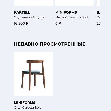
KARTELL
MINIFORMS
BAXTE
Стул детский Лу Лу
Мягкий стул Iola Socks
Стул Дж
16 500 ₽
0 ₽
270 000
НЕДАВНО ПРОСМОТРЕННЫЕ
MINIFORMS
Стул Claretta Bold