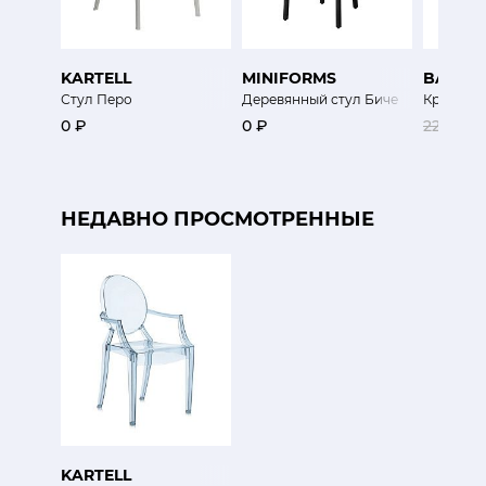
KARTELL
MINIFORMS
BAXTE
Стул Перо
Деревянный стул Биче
Кресло К
0 ₽
0 ₽
223 600
НЕДАВНО ПРОСМОТРЕННЫЕ
KARTELL