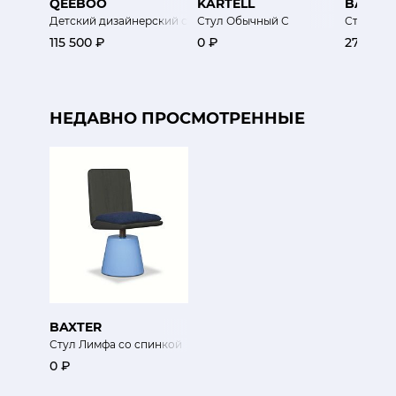
QEEBOO
KARTELL
BAXTE
Детский дизайнерский стул Кролик
Стул Обычный С
Стул Дж
115 500 ₽
0 ₽
270 000
НЕДАВНО ПРОСМОТРЕННЫЕ
BAXTER
Стул Лимфа со спинкой
0 ₽