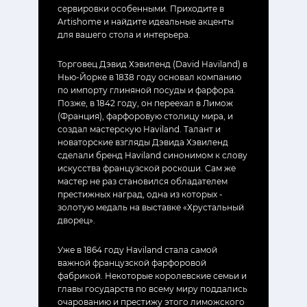
сервировки особенными. Приходите в
Artishome и найдите идеальные акценты
для вашего стола и интерьера.
Торговец Дэвид Хэвиленд (David Haviland) в
Нью-Йорке в 1838 году основал компанию
по импорту глиняной посуды и фарфора.
Позже, в 1842 году, он переехал в Лимож
(Франция), фарфоровую столицу мира, и
создал мастерскую Haviland. Талант и
новаторские взгляды Дэвида Хэвиленд
сделали бренд Haviland синонимом к слову
искусства французской роскоши. Сам же
мастер не раз становился обладателем
престижных наград, одна из которых -
золотую медаль на выставке «Хрустальный
дворец».
Уже в 1864 году Haviland стала самой
важной французской фарфоровой
фабрикой. Некоторые королевские семьи и
главы государств по всему миру поддались
очарованию и престижу этого лиможского