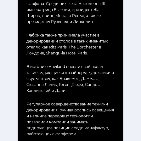
фарфора. Среди них жена Наполеона III
императрица Евгения, президент Жак
Ширак, принц Монако Ренье, а также
президенты Рузвельт и Линкольн.
Фабрика также принимала участие в
декорировании столов в таких именитых
отелях, как Ritz Paris, The Dorchester в
Лондоне, Shangri-la Hotel Paris.
В историю Haviland внесли свой вклад
такие выдающиеся дизайнеры, художники и
скульпторы, как Бракемон, Даммаза,
Сюзанна Лалик, Гоген, Дюфи, Сандос,
Кандинский и Дали.
Регулярное совершенствование техники
декорирования, ручная роспись освещения
и наличие передовых технологий
позволили компании занимать
лидирующие позиции среди мануфактур,
работающих с фарфором.