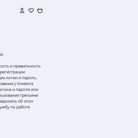
мо
чность и правильность
регистрации.
цам логин и пароль,
овения у Клиента
огина и пароля или
льзования третьими
ведомить об этом
ужбу по работе