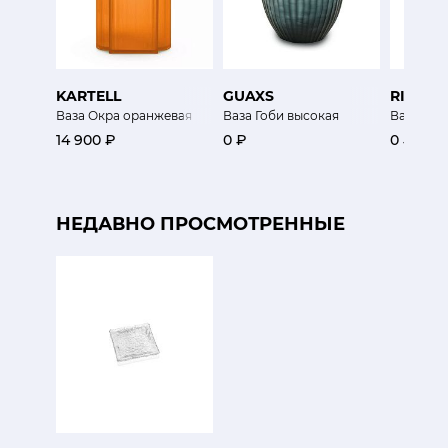
KARTELL
GUAXS
RINA M
Ваза Окра оранжевая
Ваза Гоби высокая
Ваза
14 900 ₽
0 ₽
0 ₽
НЕДАВНО ПРОСМОТРЕННЫЕ