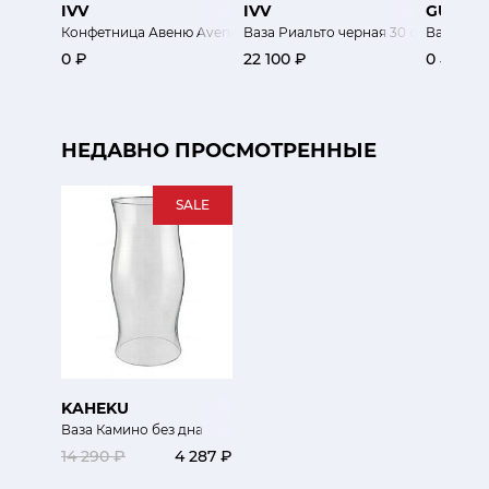
IVV
IVV
GUAXS
Конфетница Авеню Avenue
Ваза Риальто черная 30 см
Ваза Гоб
0 ₽
22 100 ₽
0 ₽
НЕДАВНО ПРОСМОТРЕННЫЕ
SALE
KAHEKU
Ваза Камино без дна
14 290 ₽
4 287 ₽