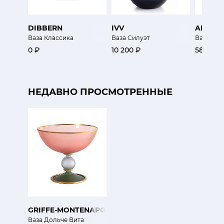
DIBBERN
IVV
ARCAD
Ваза Классика
Ваза Силуэт
Ваза Опа
0 ₽
10 200 ₽
58 500 
НЕДАВНО ПРОСМОТРЕННЫЕ
GRIFFE-MONTENAPOLEONE
Ваза Дольче Вита