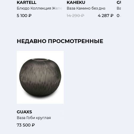
KARTELL
KAHEKU
GUAXS
Блюдо Коллекция Желе 33 см
Ваза Камино без дна
Ваза Йео
5 100 ₽
14 290 ₽
4 287 ₽
0 ₽
НЕДАВНО ПРОСМОТРЕННЫЕ
GUAXS
Ваза Гоби круглая
73 500 ₽