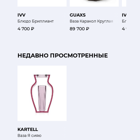
IVV
GUAXS
IVV
Блюдо Бриллиант
Ваза Каракол Круглая
Блюдо дл
4 700 ₽
89 700 ₽
4 900 ₽
НЕДАВНО ПРОСМОТРЕННЫЕ
KARTELL
Ваза Я сияю