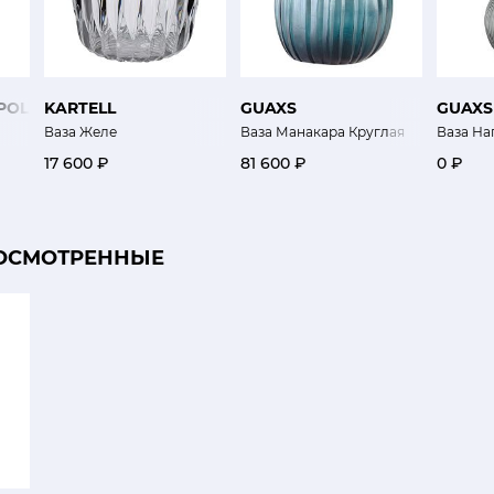
POLEONE
KARTELL
GUAXS
GUAXS
Ваза Желе
Ваза Манакара Круглая
Ваза На
17 600 ₽
81 600 ₽
0 ₽
ОСМОТРЕННЫЕ