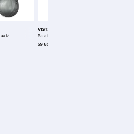
VISTA ALEGRE
QEEBOO
гаа M
Ваза Цыпленок Фолькифунки
Ваза Коралл Красная
59 800 ₽
29 800 ₽