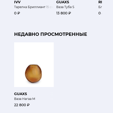
IVV
GUAXS
RINA M
Тарелка Бриллиант 15 см
Ваза Туба S
Блюдо
0 ₽
13 800 ₽
0 ₽
НЕДАВНО ПРОСМОТРЕННЫЕ
GUAXS
Ваза Нагаа M
22 800 ₽