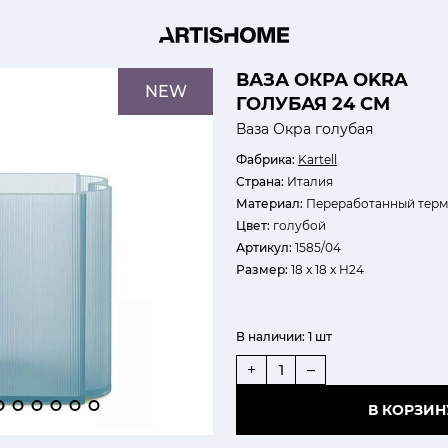
ВАЗА ОКРА OKRA
NEW
ГОЛУБАЯ 24 СМ
Ваза Окра голубая
Фабрика:
Kartell
Страна:
Италия
Материал:
Переработанный терм
Цвет:
голубой
Артикул:
1585/04
Размер:
18 х 18 х H24
В наличии:
1 шт
+
–
В КОРЗИН