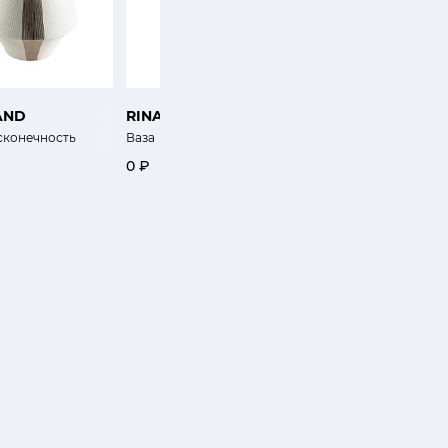
AND
RINA MENARDI
KARTELL
сконечность
Ваза
Блюдо Желе
0 ₽
15 700 ₽