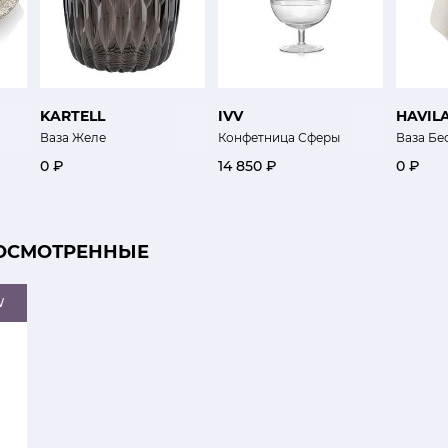
KARTELL
IVV
HAVIL
Ваза Желе
Конфетница Сферы
Ваза Бе
0 ₽
14 850 ₽
0 ₽
ОСМОТРЕННЫЕ
W