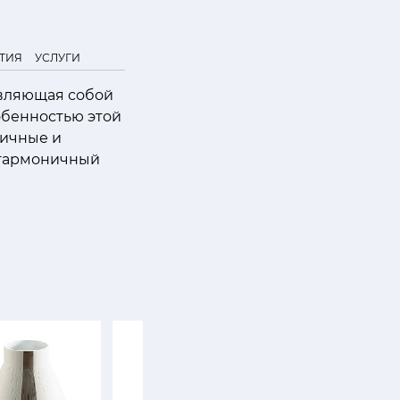
ТИЯ
УСЛУГИ
авляющая собой
обенностью этой
ничные и
 гармоничный