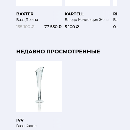
BAXTER
KARTELL
RINA M
Ваза Джина
Блюдо Коллекция Желе 33 см
Ваза
155 100 ₽
77 550 ₽
5 100 ₽
0 ₽
НЕДАВНО ПРОСМОТРЕННЫЕ
IVV
Ваза Калос