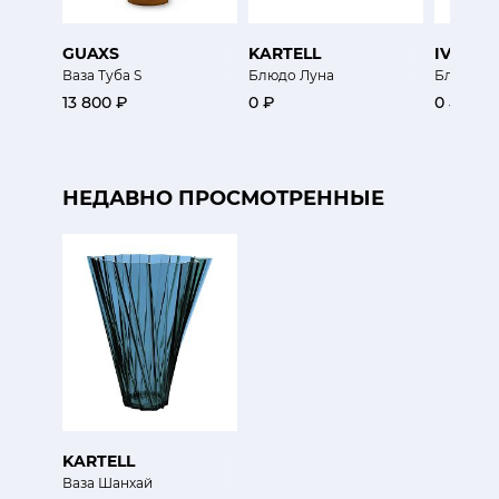
GUAXS
KARTELL
IVV
Ваза Туба S
Блюдо Луна
Блюдо Ф
13 800 ₽
0 ₽
0 ₽
НЕДАВНО ПРОСМОТРЕННЫЕ
KARTELL
Ваза Шанхай