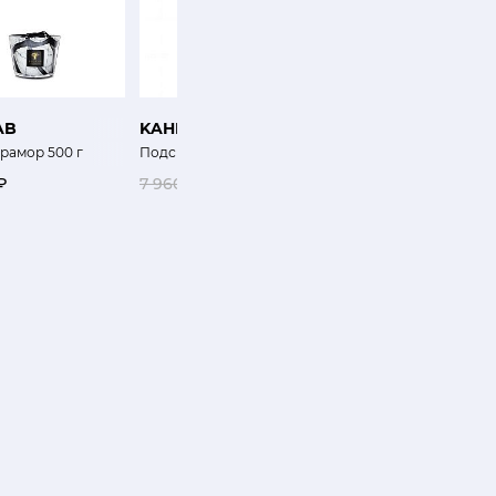
AB
KAHEKU
BAOBAB
м
рамор 500 г
Подсвечник Маноло
Свеча Женщины 500 г
₽
7 960 ₽
3 980 ₽
16 200 ₽