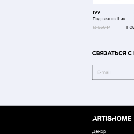
IVV
Подсвечник Шик
13 850 ₽
11 0
CВЯЗАТЬСЯ С
Email
Декор