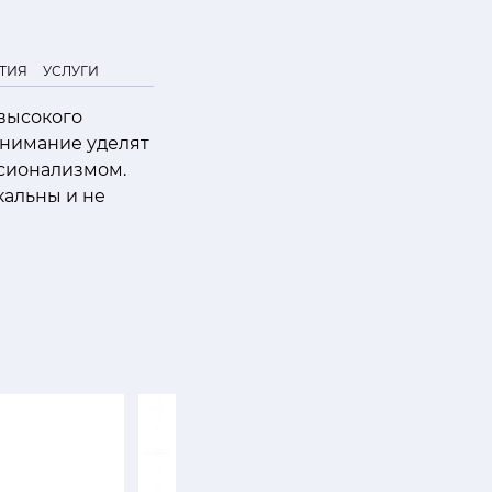
ТИЯ
УСЛУГИ
 высокого
внимание уделят
ссионализмом.
кальны и не
SALE