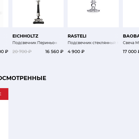
EICHHOLTZ
RASTELI
BAOB
Подсвечник Периньон
Подсвечник стеклянный Конел 20 с
Свеча М
00 ₽
20 700 ₽
16 560 ₽
4 900 ₽
17 000 
ОСМОТРЕННЫЕ
E