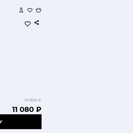
13 850 ₽
11 080 ₽
У