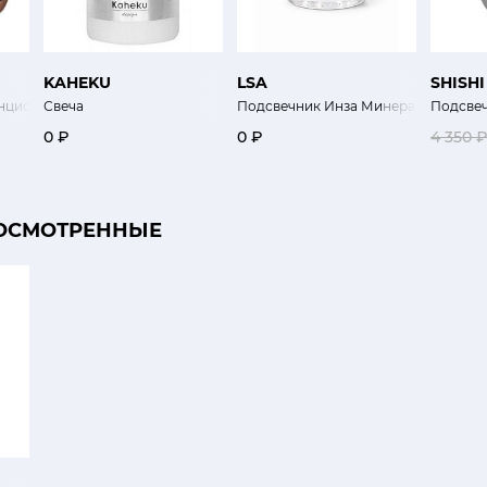
KAHEKU
LSA
SHISHI
нциско
Свеча
Подсвечник Инза Минерал
Подсве
0 ₽
0 ₽
4 350 
ОСМОТРЕННЫЕ