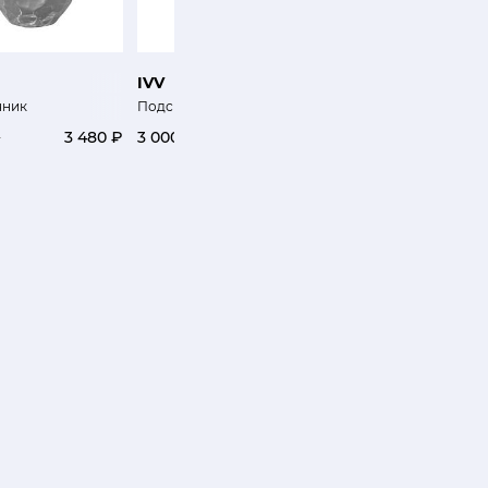
IVV
VISTA ALEGRE
чник
Подсвечник Обман темно-зеленый
Подсвечник Бикос се
₽
3 480 ₽
3 000 ₽
19 600 ₽