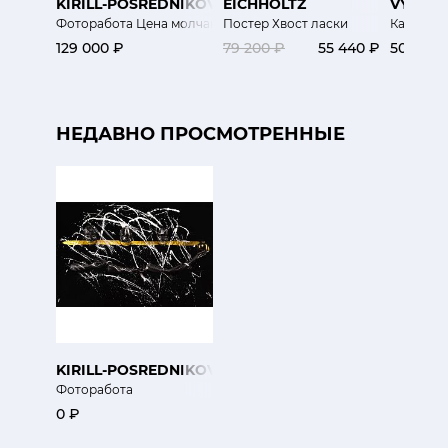
KIRILL-POSREDNIKOV
EICHHOLTZ
VYACH
Фоторабота Цена молчания
Постер Хвост ласки
Картина 
129 000 ₽
79 200 ₽
55 440 ₽
50 000 
НЕДАВНО ПРОСМОТРЕННЫЕ
KIRILL-POSREDNIKOV
Фоторабота
0 ₽