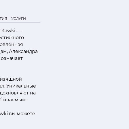
ТИЯ
УСЛУГИ
 Kawki —
естижного
новлённая
цам, Александра
 означает
и изящной
ал. Уникальные
дохновляют на
абываемым.
wki вы можете