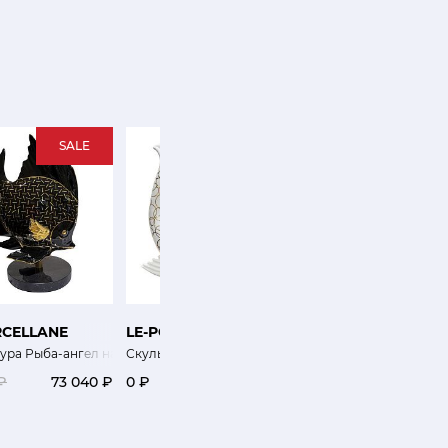
SALE
RCELLANE
LE-PORCELLANE
LLADRO
ура Рыба-ангел на мраморном основаниии
Скульптура Рыба Марлин
Знания
₽
73 040 ₽
0 ₽
0 ₽