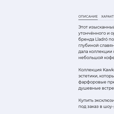
ОПИСАНИЕ
ХАРАК
Этот изысканны
утончённого и о
бренда Lladró 
глубиной славя
дала коллекции 
небольшой кофе
Коллекция Kawk
эстетики, кото
фарфоровые пре
душевные встре
Купить эксклюз
под заказ в шоу