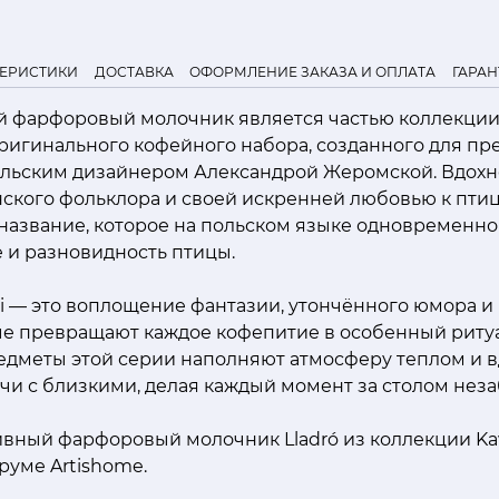
ТЕРИСТИКИ
ДОСТАВКА
ОФОРМЛЕНИЕ ЗАКАЗА И ОПЛАТА
ГАРАН
й фарфоровый молочник является частью коллекции
ригинального кофейного набора, созданного для пр
польским дизайнером Александрой Жеромской. Вдох
нского фольклора и своей искренней любовью к пти
название, которое на польском языке одновременно
 и разновидность птицы.
i — это воплощение фантазии, утончённого юмора 
рые превращают каждое кофепитие в особенный риту
дметы этой серии наполняют атмосферу теплом и в
чи с близкими, делая каждый момент за столом нез
ивный фарфоровый молочник Lladró из коллекции Ka
-руме Artishome.