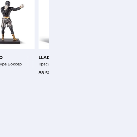
O
LLADRO
LLADRO
ура Боксер
Красивый ангел
Котенок и лягушка
88 500 ₽
0 ₽