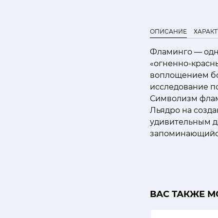
ОПИСАНИЕ
ХАРАК
Фламинго — одни
«огненно-красны
воплощением бог
исследование по
Символизм флам
Льядро на созда
удивительным де
запоминающийся
ВАС ТАКЖЕ М