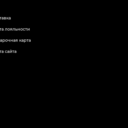
тавка
та лояльности
арочная карта
та сайта