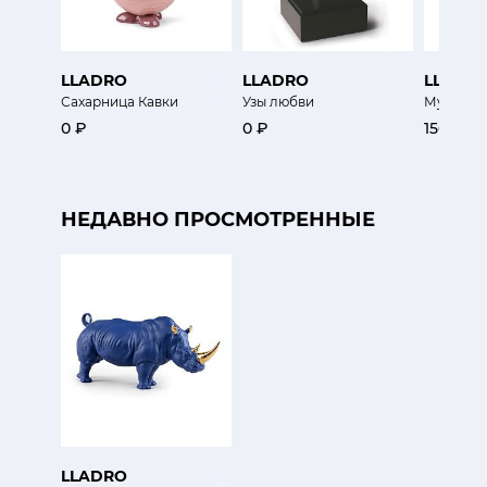
LLADRO
LLADRO
LLADR
Сахарница Кавки
Узы любви
Мужчина
0 ₽
0 ₽
156 000
НЕДАВНО ПРОСМОТРЕННЫЕ
LLADRO