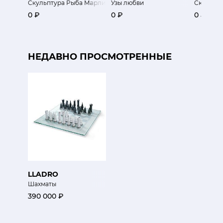
Скульптура Рыба Марлин
Узы любви
Скульпт
0 ₽
0 ₽
0 ₽
НЕДАВНО ПРОСМОТРЕННЫЕ
LLADRO
Шахматы
390 000 ₽