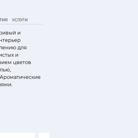
ТИЯ
УСЛУГИ
гривый и
интерьер
плению для
истых и
анием цветов
лью,
 Ароматические
лями.