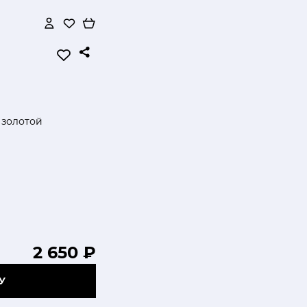
 золотой
2 650 ₽
У