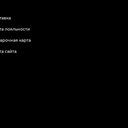
тавка
та лояльности
арочная карта
та сайта