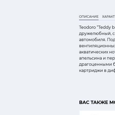
ОПИСАНИЕ
ХАРАК
Teodoro “Teddy 
дружелюбный, с
автомобиля. По
вентиляционных 
акватических но
апельсина и пер
драгоценными б
картриджи в ди
ВАС ТАКЖЕ М