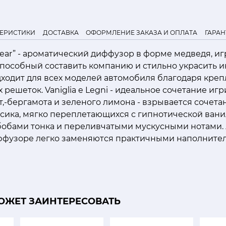
ТЕРИСТИКИ
ДОСТАВКА
ОФОРМЛЕНИЕ ЗАКАЗА И ОПЛАТА
ГАРАН
bear” - ароматический диффузор в форме медведя, и
пособный составить компанию и стильно украсить 
дходит для всех моделей автомобиля благодаря кре
решеток. Vaniglia e Legni - идеальное сочетание игр
т,-бергамота и зеленого лимона - взрывается сочет
сика, мягко переплетающихся с гипнотической вани
обами тонка и переливчатыми мускусными нотами.
ффузоре легко заменяются практичными наполните
ОЖЕТ ЗАИНТЕРЕСОВАТЬ