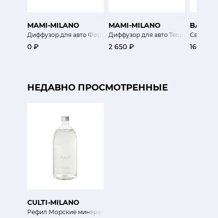
MAMI-MILANO
MAMI-MILANO
BAOBA
Диффузор для авто Фортунато блестящий черный
Диффузор для авто Теодоро золот
Свеча Дж
0 ₽
2 650 ₽
16 200 
НЕДАВНО ПРОСМОТРЕННЫЕ
CULTI-MILANO
Рефил Морские минералы Mareminerale 1000мл